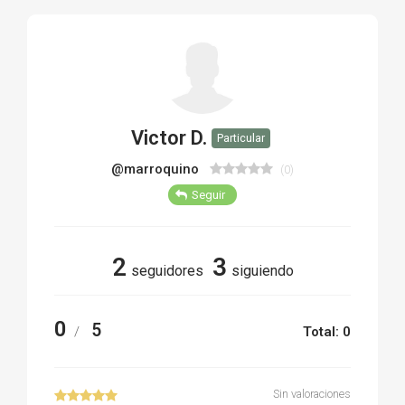
TIRO Y COMPETICIÓN
AIRE COMPRIMIDO
OTRAS ARMAS
Victor D.
Particular
ACCESORIOS
@marroquino
(0)
Seguir
2
3
seguidores
siguiendo
0
5
/
Total: 0
Sin valoraciones