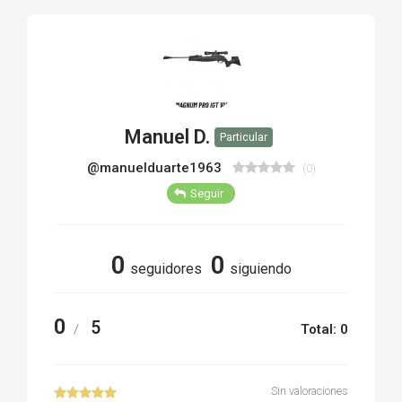
TIRO Y COMPETICIÓN
AIRE COMPRIMIDO
OTRAS ARMAS
Manuel D.
Particular
ACCESORIOS
@manuelduarte1963
(0)
Seguir
0
0
seguidores
siguiendo
0
5
/
Total: 0
Sin valoraciones