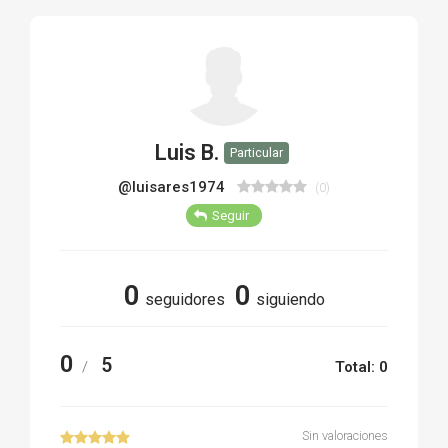
TIRO Y COMPETICIÓN
AIRE COMPRIMIDO
OTRAS ARMAS
Luis B.
Particular
ACCESORIOS
@luisares1974
(0)
Seguir
0
0
seguidores
siguiendo
0
5
/
Total: 0
Sin valoraciones