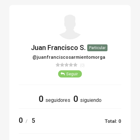
TIRO Y COMPETICIÓN
AIRE COMPRIMIDO
OTRAS ARMAS
Juan Francisco S.
Particular
ACCESORIOS
@juanfranciscosarmientomorga
(0)
Seguir
0
0
seguidores
siguiendo
0
5
/
Total: 0