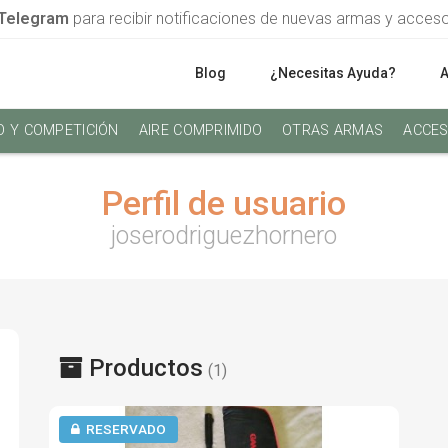
Telegram
para recibir notificaciones de nuevas armas y acces
Blog
¿Necesitas Ayuda?
O Y COMPETICIÓN
AIRE COMPRIMIDO
OTRAS ARMAS
ACCES
Perfil de usuario
joserodriguezhornero
Productos
(1)
RESERVADO