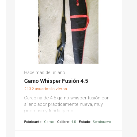
Hace más de un año
Gamo Whisper Fusión 4.5
2132 usuarios lo vieron
Carabina de 4,5 gamo whisper fusión con
silenciador prácticamente nueva, muy
poco uso y funda gamo.
Fabricante:
Gamo
Calibre:
4.5
Estado:
Seminuevo