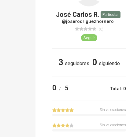
José Carlos R.
Particular
@joserodriguezhornero
(0)
Seguir
3
0
seguidores
siguiendo
0
5
/
Total: 0
Sin valoraciones
Sin valoraciones