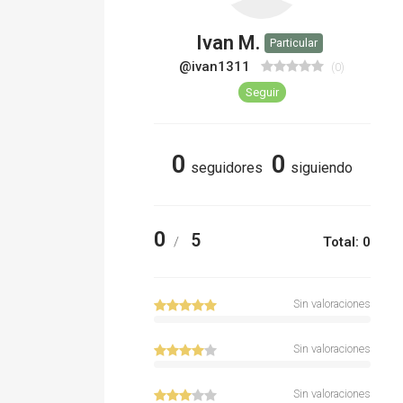
Ivan M.
Particular
@ivan1311
(0)
Seguir
0
0
seguidores
siguiendo
0
5
/
Total: 0
Sin valoraciones
Sin valoraciones
Sin valoraciones