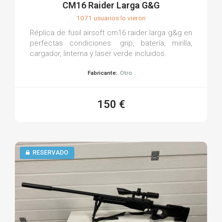
CM16 Raider Larga G&G
1071 usuarios lo vieron
Réplica de fusil airsoft cm16 raider larga g&g en
perfectas condiciones. grip, batería, mirilla,
cargador, linterna y laser verde incluidos.
Fabricante:
Otro
150 €
RESERVADO