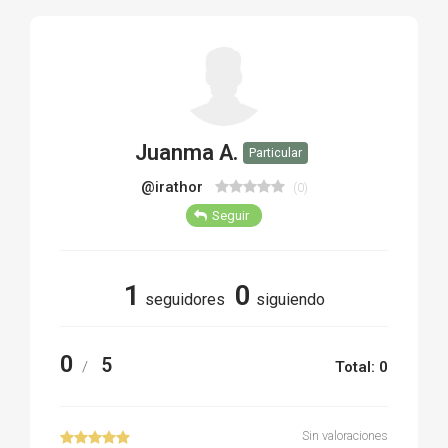
TIRO Y COMPETICIÓN
AIRE COMPRIMIDO
OTRAS ARMAS
Juanma A.
Particular
ACCESORIOS
@irathor
(0)
Seguir
1
0
seguidores
siguiendo
0
5
/
Total: 0
Sin valoraciones