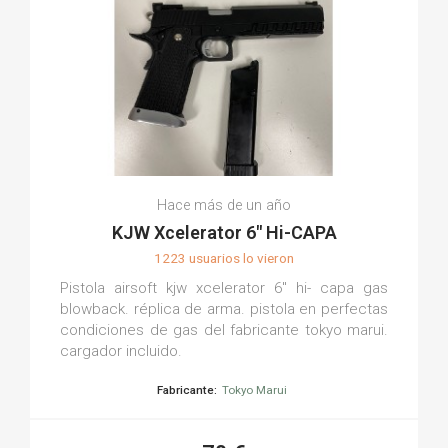
Hace más de un año
KJW Xcelerator 6" Hi-CAPA
1223 usuarios lo vieron
Pistola airsoft kjw xcelerator 6" hi- capa gas
blowback. réplica de arma. pistola en perfectas
condiciones de gas del fabricante tokyo marui.
cargador incluido.
Fabricante:
Tokyo Marui