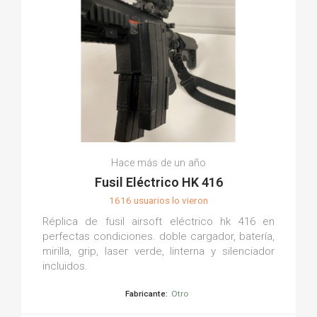
Hace más de un año
Fusil Eléctrico HK 416
1616 usuarios lo vieron
Réplica de fusil airsoft eléctrico hk 416 en
perfectas condiciones. doble cargador, batería,
mirilla, grip, laser verde, linterna y silenciador
incluidos.
Fabricante:
Otro