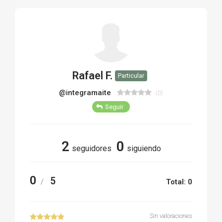
TIRO Y COMPETICIÓN
AIRE COMPRIMIDO
OTRAS ARMAS
Rafael F.
Particular
ACCESORIOS
@integramaite
(0)
Seguir
2
0
seguidores
siguiendo
0
5
/
Total: 0
Sin valoraciones