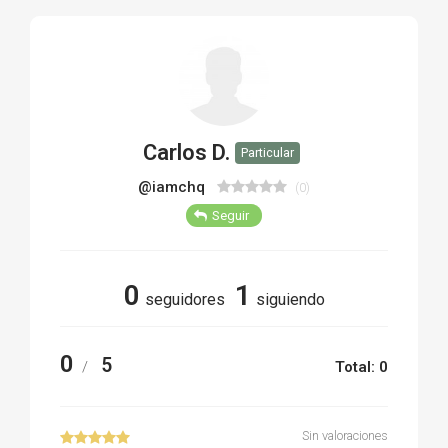
TIRO Y COMPETICIÓN
AIRE COMPRIMIDO
OTRAS ARMAS
Carlos D.
Particular
ACCESORIOS
@iamchq
(0)
Seguir
0
1
seguidores
siguiendo
0
5
/
Total: 0
Sin valoraciones