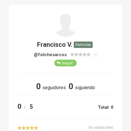
TIRO Y COMPETICIÓN
AIRE COMPRIMIDO
OTRAS ARMAS
Francisco V.
Particular
ACCESORIOS
@fvilchesarcos
(0)
Seguir
0
0
seguidores
siguiendo
0
5
/
Total: 0
Sin valoraciones