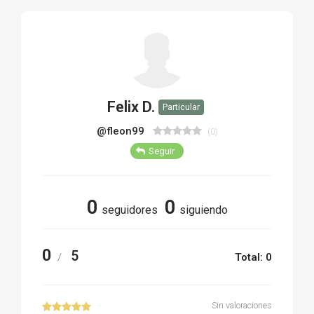
TIRO Y COMPETICIÓN
AIRE COMPRIMIDO
OTRAS ARMAS
Felix D.
Particular
ACCESORIOS
@fleon99
(0)
Seguir
0
0
seguidores
siguiendo
0
5
/
Total: 0
Sin valoraciones