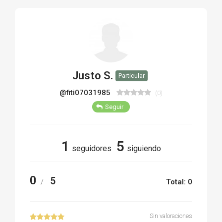
TIRO Y COMPETICIÓN
AIRE COMPRIMIDO
OTRAS ARMAS
Justo S.
Particular
ACCESORIOS
@fiti07031985
(0)
Seguir
1
5
seguidores
siguiendo
0
5
/
Total: 0
Sin valoraciones