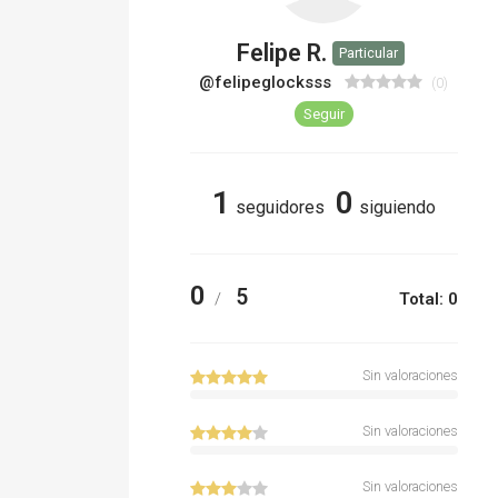
Felipe R.
Particular
@felipeglocksss
(0)
Seguir
1
0
seguidores
siguiendo
0
5
/
Total: 0
Sin valoraciones
Sin valoraciones
Sin valoraciones