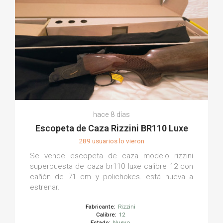
hace 8 días
Escopeta de Caza Rizzini BR110 Luxe
289 usuarios lo vieron
Se vende escopeta de caza modelo rizzini
superpuesta de caza br110 luxe calibre 12 con
cañón de 71 cm y polichokes. está nueva a
estrenar.
Fabricante:
Rizzini
Calibre:
12
Estado:
Nuevo