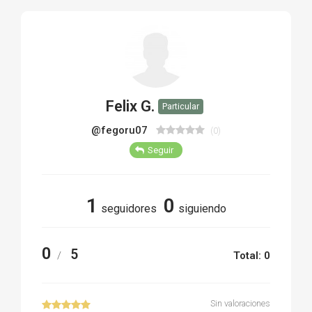
TIRO Y COMPETICIÓN
AIRE COMPRIMIDO
OTRAS ARMAS
Felix G.
Particular
ACCESORIOS
@fegoru07
(0)
Seguir
1
0
seguidores
siguiendo
0
5
/
Total: 0
Sin valoraciones