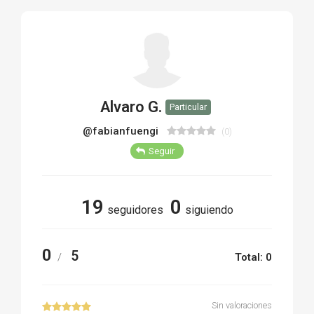
TIRO Y COMPETICIÓN
AIRE COMPRIMIDO
OTRAS ARMAS
Alvaro G.
Particular
ACCESORIOS
@fabianfuengi
(0)
Seguir
19
0
seguidores
siguiendo
0
5
/
Total: 0
Sin valoraciones