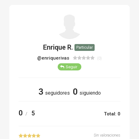
TIRO Y COMPETICIÓN
AIRE COMPRIMIDO
OTRAS ARMAS
Enrique R.
Particular
ACCESORIOS
@enriquerivas
(0)
Seguir
3
0
seguidores
siguiendo
0
5
/
Total: 0
Sin valoraciones