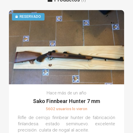
(1)
RESERVADO
Hace más de un año
Sako Finnbear Hunter 7 mm
5602 usuarios lo vieron
Rifle de cerrojo finnbear hunter de fabricación
finlandesa. estado seminuevo. excelente
precisión. culata de nogal al aceite.