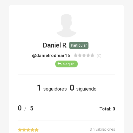
TIRO Y COMPETICIÓN
AIRE COMPRIMIDO
OTRAS ARMAS
Daniel R.
Particular
ACCESORIOS
@danielrodmar16
(0)
Seguir
1
0
seguidores
siguiendo
0
5
/
Total: 0
Sin valoraciones