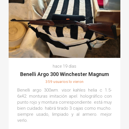
hace 19 días
Benelli Argo 300 Winchester Magnum
359 usuarios lo vieron
Benelli argo 300wm. visor kahles helia c 1.5-
6x42. monturas imitación apel. holográfico con
punto rojo y montura correspondiente. está muy
bien cuidado. habrá tirado 3 cajas como mucho.
siempre usado, limpiado y al armero. mejor
verlo.