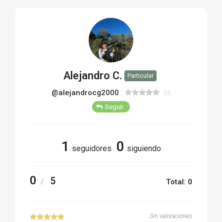
TIRO Y COMPETICIÓN
AIRE COMPRIMIDO
OTRAS ARMAS
Alejandro C.
Particular
ACCESORIOS
@alejandrocg2000
(0)
Seguir
1
0
seguidores
siguiendo
0
5
/
Total: 0
Sin valoraciones