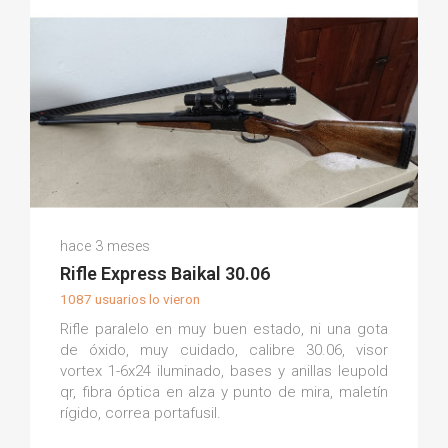
Mariano P.
hace 3 meses
(0)
Rifle Express Baikal 30.06
1087 usuarios lo vieron
Rifle paralelo en muy buen estado, ni una gota
de óxido, muy cuidado, calibre 30.06, visor
vortex 1-6x24 iluminado, bases y anillas leupold
qr, fibra óptica en alza y punto de mira, maletín
rígido, correa portafusil.