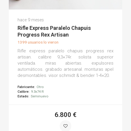
Armeria S.
hace 9 meses
(0)
Rifle Express Paralelo Chapuis
Progress Rex Artisan
1399 usuarios lo vieron
Rifle express paralelo chapuis progress rex
artisan. calibre 9,3×74r. solista superior
ventilada. miras abiertas. expulsores
automáticos. grabado artesanal. monturas apel
desmontables. visor schmidt & bender 1-4×20.
Fabricante:
Otro
Calibre:
9.3x74 R
Estado:
Seminuevo
6.800 €