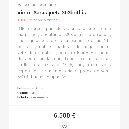
Oscar M.
Hace más de un año
(0)
Victor Sarasqueta 303brithis
1866 usuarios lo vieron
Rifle express paralelo victor sarasqueta en el
magnífico y peculiar cal. 303 british , preciosos y
finos grabados como la bascula de las 211,
bonitas y nobles maderas de nogal con un
veteado de calidad, con expulsores y cañones
de acero bristaradun, tiene montadas bases
shuller, es del año 1946, muy exclusivo y
espectacular para montería, el precio de venta
6500€. buena agrupación.
Fabricante:
Otro
Calibre:
Otro
Estado:
Seminuevo
6.500 €