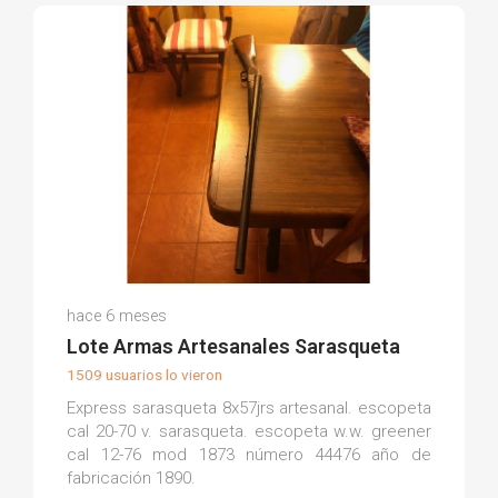
Miguel A.
hace 6 meses
(0)
Lote Armas Artesanales Sarasqueta
1509 usuarios lo vieron
Express sarasqueta 8x57jrs artesanal. escopeta
cal 20-70 v. sarasqueta. escopeta w.w. greener
cal 12-76 mod 1873 número 44476 año de
fabricación 1890.