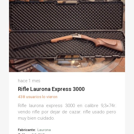
Martin C.
hace 1 mes
(0)
Rifle Laurona Express 3000
438 usuarios lo vieron
Rifle laurona express 3000 en calibre 9,3×74r.
vendo rifle por dejar de cazar. rifle usado pero
muy bien cuidado.
Fabricante:
Laurona