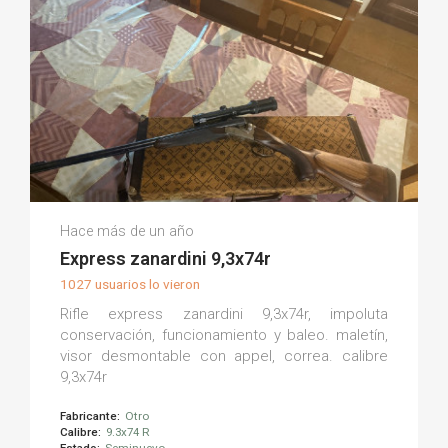
Eduardo M.
Hace más de un año
(0)
Express zanardini 9,3x74r
1027 usuarios lo vieron
Rifle express zanardini 9,3x74r, impoluta
conservación, funcionamiento y baleo. maletín,
visor desmontable con appel, correa. calibre
9,3x74r
Fabricante:
Otro
Calibre:
9.3x74 R
Estado:
Seminuevo