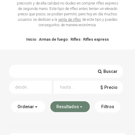
precisión y de alta calidad no dudes en comprar rifles express
de segunda mano. Este tipo de rifles antes tenían un elevado
TIRO Y COMPETICIÓN
precio que pocos se podían permitir, pero hoy en día muchos
usuarios se dedican a la
venta de rifles
de este tipo y puedes
AIRE COMPRIMIDO
conseguirlos de manera económica.
OTRAS ARMAS
Inicio
Armas de fuego
Rifles
Rifles express
ACCESORIOS
Buscar
Precio
Ordenar
Resultados
Filtros