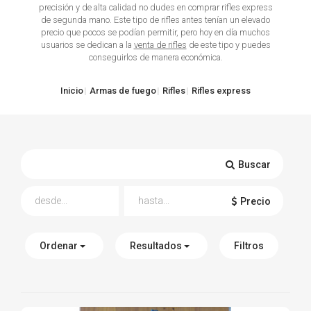
precisión y de alta calidad no dudes en comprar rifles express
de segunda mano. Este tipo de rifles antes tenían un elevado
TIRO Y COMPETICIÓN
precio que pocos se podían permitir, pero hoy en día muchos
usuarios se dedican a la
venta de rifles
de este tipo y puedes
AIRE COMPRIMIDO
conseguirlos de manera económica.
OTRAS ARMAS
Inicio
Armas de fuego
Rifles
Rifles express
ACCESORIOS
Buscar
Precio
Ordenar
Resultados
Filtros