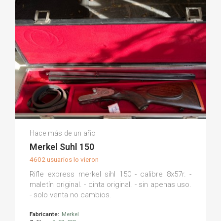
Fran S.
Hace más de un año
(0)
Merkel Suhl 150
4602 usuarios lo vieron
Rifle express merkel sihl 150 - calibre 8x57r. -
maletín original. - cinta original. - sin apenas uso.
- solo venta no cambios.
Fabricante:
Merkel