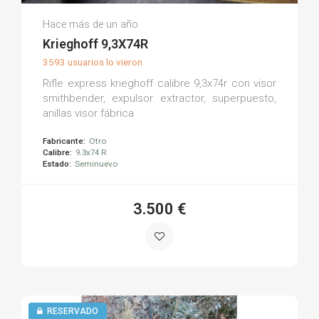
Joaquin P.
Hace más de un año
(0)
Krieghoff 9,3X74R
3593 usuarios lo vieron
Rifle express krieghoff calibre 9,3x74r con visor
smithbender, expulsor extractor, superpuesto,
anillas visor fábrica
Fabricante:
Otro
Calibre:
9.3x74 R
Estado:
Seminuevo
3.500 €
RESERVADO