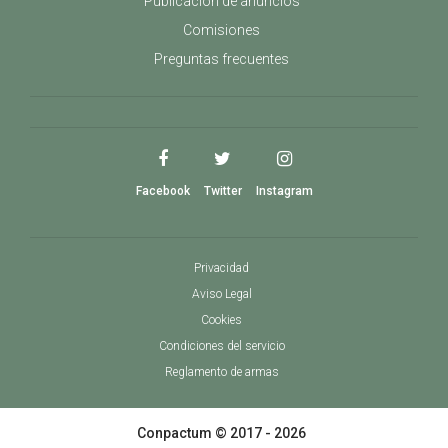
Publicación de anuncios
de detener a feroces animales. Sin embargo,
en la actualidad, las cosas han cambiado y es
Comisiones
posible comprar rifles express a un coste más
Preguntas frecuentes
económico. Además la variedad de elección
que hay en el mercado es mucho más amplia.
Facebook
Twitter
Instagram
Privacidad
Aviso Legal
Cookies
Condiciones del servicio
Reglamento de armas
Conpactum © 2017 - 2026