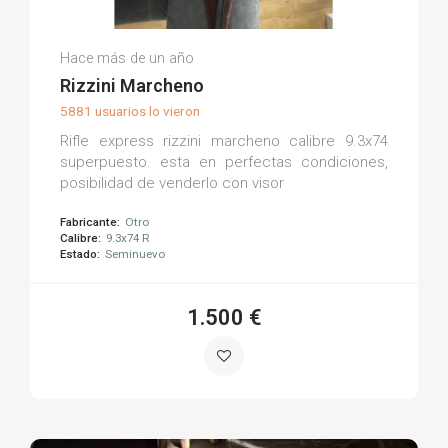
Enrique F.
Hace más de un año
(0)
Rizzini Marcheno
5881 usuarios lo vieron
Rifle express rizzini marcheno calibre 9.3x74
superpuesto. esta en perfectas condiciones,
posibilidad de venderlo con visor
Fabricante:
Otro
Calibre:
9.3x74 R
Estado:
Seminuevo
1.500 €