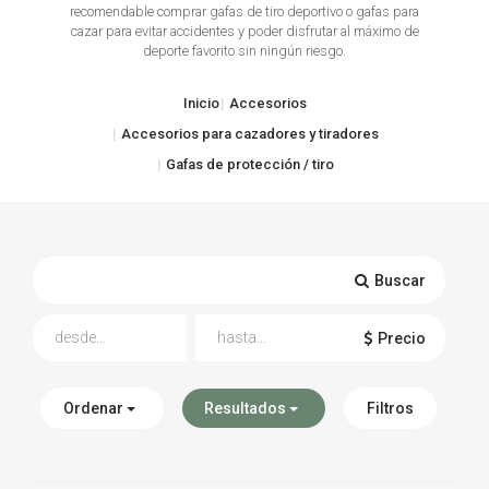
recomendable comprar gafas de tiro deportivo o gafas para
cazar para evitar accidentes y poder disfrutar al máximo de
TIRO Y COMPETICIÓN
deporte favorito sin ningún riesgo.
AIRE COMPRIMIDO
Inicio
Accesorios
OTRAS ARMAS
Accesorios para cazadores y tiradores
Gafas de protección / tiro
ACCESORIOS
Buscar
Precio
Ordenar
Resultados
Filtros