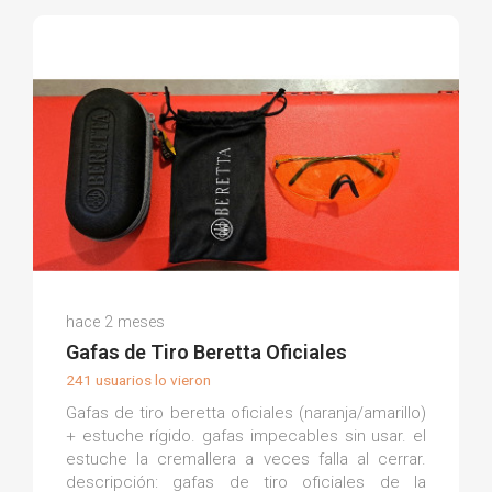
Juanma B.
hace 2 meses
(0)
Gafas de Tiro Beretta Oficiales
241 usuarios lo vieron
Gafas de tiro beretta oficiales (naranja/amarillo)
+ estuche rígido. gafas impecables sin usar. el
estuche la cremallera a veces falla al cerrar.
descripción: gafas de tiro oficiales de la