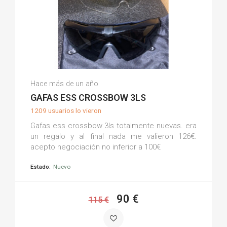
Natalia S.
Hace más de un año
(0)
GAFAS ESS CROSSBOW 3LS
1209 usuarios lo vieron
Gafas ess crossbow 3ls totalmente nuevas. era
un regalo y al final nada me valieron 126€.
acepto negociación no inferior a 100€
Estado:
Nuevo
90 €
115 €