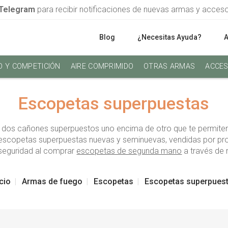
Telegram
para recibir notificaciones de nuevas armas y acces
Blog
¿Necesitas Ayuda?
O Y COMPETICIÓN
AIRE COMPRIMIDO
OTRAS ARMAS
ACCES
Escopetas superpuestas
dos cañones superpuestos uno encima de otro que te permiten r
 escopetas superpuestas nuevas y seminuevas, vendidas por prof
eguridad al comprar
escopetas de segunda mano
a través de 
icio
Armas de fuego
Escopetas
Escopetas superpues