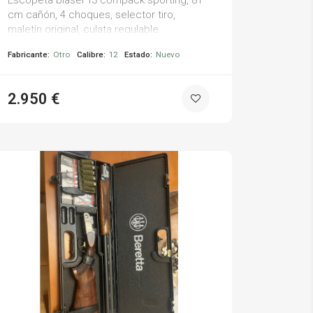
Escopeta blaser f3 compack sporting, 81
cm cañón, 4 choques, selector tiro,
maletín original, culata regulable.
Fabricante:
Otro
Calibre:
12
Estado:
Nuevo
2.950 €