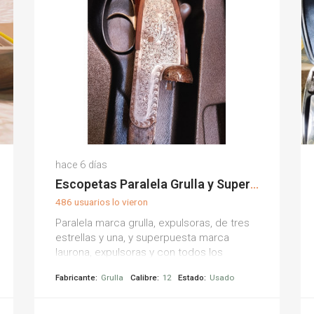
Israel A.
hace 6 días
(0)
Escopetas Paralela Grulla y Superpuesta Laurona
486 usuarios lo vieron
Paralela marca grulla, expulsoras, de tres
estrellas y una, y superpuesta marca
laurona, expulsoras y con todos los
choques. se venden juntas.
Fabricante:
Grulla
Calibre:
12
Estado:
Usado