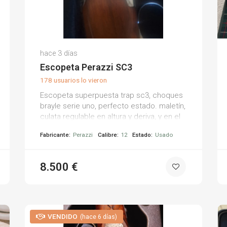
Bernabe L.
hace 3 días
(0)
Escopeta Perazzi SC3
178 usuarios lo vieron
Escopeta superpuesta trap sc3, choques
brayle serie uno, perfecto estado. maletín,
culata regulable en altura y deriva, y en el
culatín.
Fabricante:
Perazzi
Calibre:
12
Estado:
Usado
8.500 €
VENDIDO
(hace 6 días)