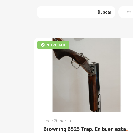
Buscar
NOVEDAD
David E.
hace 20 horas
(0)
Browning B525 Trap. En buen estado.