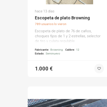
Alejandro G.
hace 13 días
(0)
Escopeta de plato Browning
789 usuarios lo vieron
Escopeta de plato de 76 de caños,
choques fijos de 1 y 2 estrellas, selector
de tiro y culata regulable.
Fabricante:
Browning
Calibre:
12
Estado:
Seminuevo
1.000 €