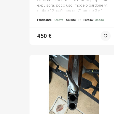
Se vende escopeta beretta superpuesta
expulsora. poco uso. modelo gardone vt
calibre 12. cañones de 71 cm de 3 y 1
estrellas.
Fabricante:
Beretta
Calibre:
12
Estado:
Usado
450 €