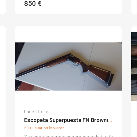
850 €
Hunt D.
hace 11 días
(0)
Escopeta Superpuesta FN Browning B25
531 usuarios lo vieron