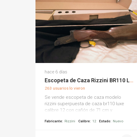
Felix G.
hace 6 días
(0)
Escopeta de Caza Rizzini BR110 Luxe
263 usuarios lo vieron
Se vende escopeta de caza modelo
rizzini superpuesta de caza br110 luxe
calibre 12 con cañón de 71 cm y
polichokes. está nueva a estrenar.
Fabricante:
Rizzini
Calibre:
12
Estado:
Nuevo