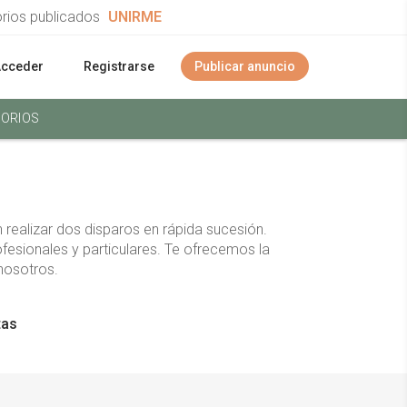
orios publicados
UNIRME
Acceder
Registrarse
Publicar anuncio
ORIOS
ealizar dos disparos en rápida sucesión.
esionales y particulares. Te ofrecemos la
nosotros.
tas