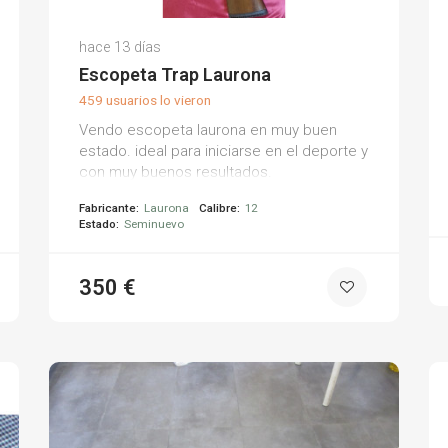
Juan Carlos A.
hace 13 días
(0)
Escopeta Trap Laurona
459 usuarios lo vieron
Vendo escopeta laurona en muy buen
estado. ideal para iniciarse en el deporte y
con muy buenos resultados.
Fabricante:
Laurona
Calibre:
12
Estado:
Seminuevo
350 €