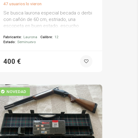
47 usuarios lo vieron
Se busca laurona especial becada o derbi
con cañón de 60 cm, estriado, una
escopeta en buen estado. escucho
ofertas.
Fabricante:
Laurona
Calibre:
12
Estado:
Seminuevo
400 €
NOVEDAD