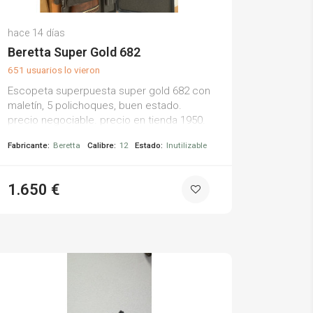
Edu B.
hace 14 días
(0)
Beretta Super Gold 682
651 usuarios lo vieron
Escopeta superpuesta super gold 682 con
maletín, 5 polichoques, buen estado.
precio negociable. precio en tienda 1950.
Fabricante:
Beretta
Calibre:
12
Estado:
Inutilizable
1.650 €