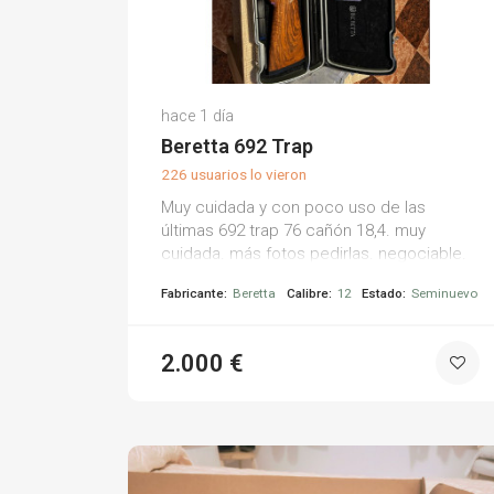
Francisco P.
hace 1 día
(0)
Beretta 692 Trap
226 usuarios lo vieron
Muy cuidada y con poco uso de las
últimas 692 trap 76 cañón 18,4. muy
cuidada. más fotos pedirlas. negociable.
Fabricante:
Beretta
Calibre:
12
Estado:
Seminuevo
2.000 €