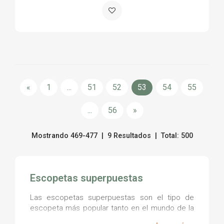
«
1
...
51
52
53
54
55
...
56
»
Mostrando 469-477 | 9 Resultados | Total: 500
Escopetas superpuestas
Las escopetas superpuestas son el tipo de
escopeta más popular tanto en el mundo de la
caza como de la competición, especialmente