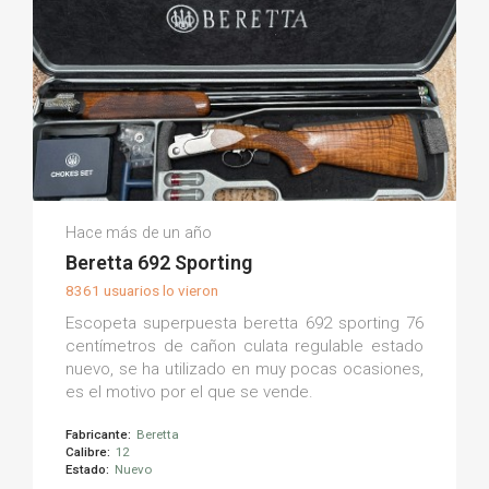
Oscar G.
Hace más de un año
(0)
Beretta 692 Sporting
8361 usuarios lo vieron
Escopeta superpuesta beretta 692 sporting 76
centímetros de cañon culata regulable estado
nuevo, se ha utilizado en muy pocas ocasiones,
es el motivo por el que se vende.
Fabricante:
Beretta
Calibre:
12
Estado:
Nuevo