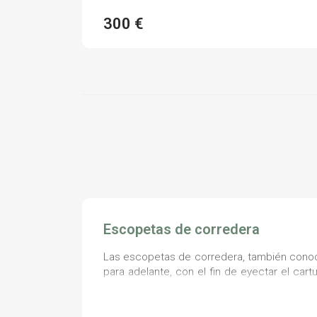
300 €
Escopetas de corredera
Las escopetas de corredera, también cono
para adelante, con el fin de eyectar el c
con desconectores de gatillo, un mecanismo
nuevo cuando se cierra el cerrojo. Debido 
fuerzas del orden, pero actualmente se util