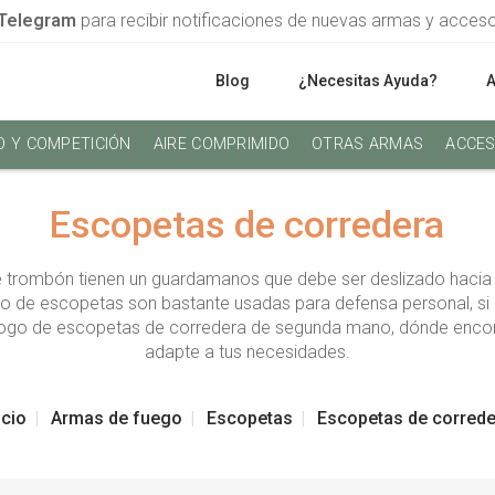
Telegram
para recibir notificaciones de nuevas armas y acces
Blog
¿Necesitas Ayuda?
O Y COMPETICIÓN
AIRE COMPRIMIDO
OTRAS ARMAS
ACCES
Escopetas de corredera
trombón tienen un guardamanos que debe ser deslizado hacia atr
ipo de escopetas son bastante usadas para defensa personal, 
álogo de escopetas de corredera de segunda mano, dónde encon
adapte a tus necesidades.
icio
Armas de fuego
Escopetas
Escopetas de correde