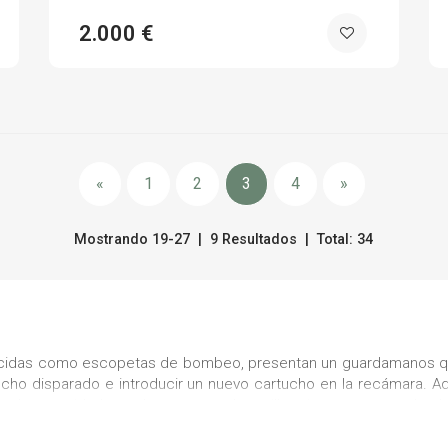
2.000 €
«
1
2
3
4
»
Mostrando 19-27 | 9 Resultados | Total: 34
cidas como escopetas de bombeo, presentan un guardamanos qu
artucho disparado e introducir un nuevo cartucho en la recámara
 de seguridad que desconecta el martillo mientras retrocede el c
a su singular funcionamiento, actualmente es una de las más con
izan mucho para la caza mayor.