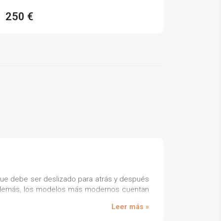
250 €
e debe ser deslizado para atrás y después
. Además, los modelos más modernos cuentan
errojo. Con lo cual, este debe apretarse de
Leer más »
ocidas, muy vinculadas en el pasado con las