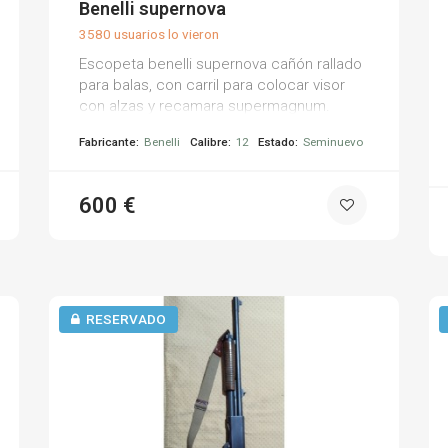
Benelli supernova
3580 usuarios lo vieron
Escopeta benelli supernova cañón rallado
para balas, con carril para colocar visor
con alzas y recamara supermagnum.
vendo por cambiar a rifle.
Fabricante:
Benelli
Calibre:
12
Estado:
Seminuevo
600 €
RESERVADO