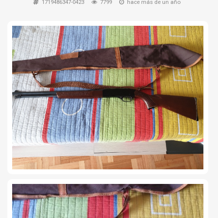
1719486347-0423
7799
hace más de un año
TIRO Y COMPETICIÓN
AIRE COMPRIMIDO
OTRAS ARMAS
ACCESORIOS