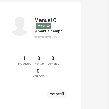
Manuel C.
Particular
@manuelcampo
(0)
1
0
0
Productos
Ventas
Compras
0
Seguidores
Ver perfil