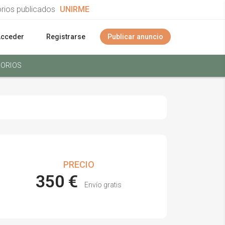
orios publicados
UNIRME
Acceder
Registrarse
Publicar anuncio
ORIOS
PRECIO
350 €
Envío gratis