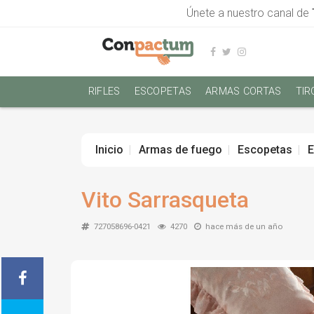
Únete a nuestro canal de
RIFLES
ESCOPETAS
ARMAS CORTAS
TIR
Inicio
Armas de fuego
Escopetas
E
Vito Sarrasqueta
727058696-0421
4270
hace más de un año