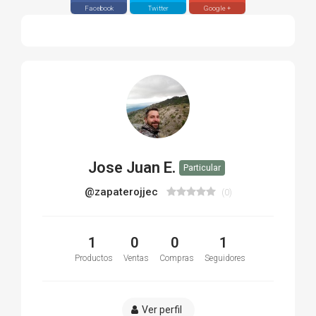
Facebook
Twitter
Google +
Jose Juan E.
Particular
@zapaterojjec
(0)
1
0
0
1
Productos
Ventas
Compras
Seguidores
Ver perfil