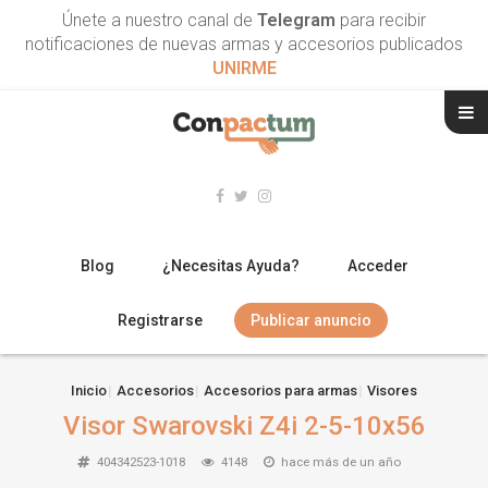
Únete a nuestro canal de
Telegram
para recibir
notificaciones de nuevas armas y accesorios publicados
UNIRME
Blog
¿Necesitas Ayuda?
Acceder
Registrarse
Publicar anuncio
RIFLES
Inicio
Accesorios
Accesorios para armas
Visores
Visor Swarovski Z4i 2-5-10x56
ESCOPETAS
404342523-1018
4148
hace más de un año
ARMAS CORTAS