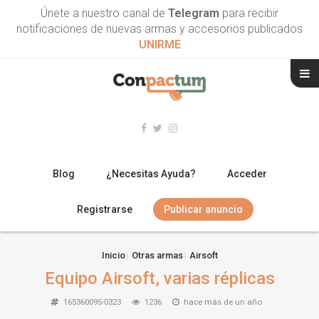
Únete a nuestro canal de
Telegram
para recibir
notificaciones de nuevas armas y accesorios publicados
UNIRME
Blog
¿Necesitas Ayuda?
Acceder
Registrarse
Publicar anuncio
RIFLES
Inicio
Otras armas
Airsoft
Equipo Airsoft, varias réplicas
ESCOPETAS
165360095-0323
1236
hace más de un año
ARMAS CORTAS