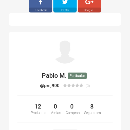
Facebook
Twitter
Google +
Pablo M.
Particular
@pmj900
(0)
12
0
0
8
Productos
Ventas
Compras
Seguidores