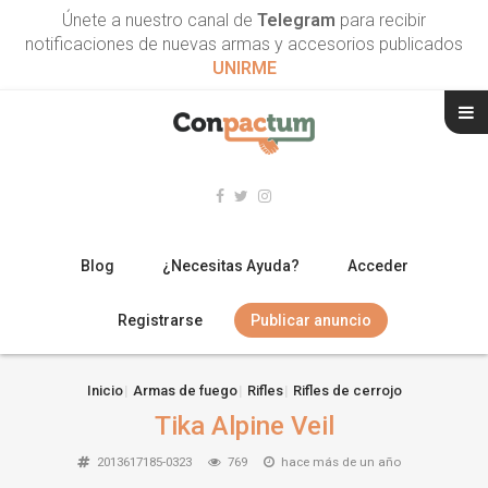
Únete a nuestro canal de
Telegram
para recibir
notificaciones de nuevas armas y accesorios publicados
UNIRME
Blog
¿Necesitas Ayuda?
Acceder
Registrarse
Publicar anuncio
RIFLES
Inicio
Armas de fuego
Rifles
Rifles de cerrojo
Tika Alpine Veil
ESCOPETAS
2013617185-0323
769
hace más de un año
ARMAS CORTAS