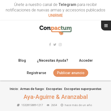
Únete a nuestro canal de
Telegram
para recibir
notificaciones de nuevas armas y accesorios publicados
UNIRME
Blog
¿Necesitas Ayuda?
Acceder
Registrarse
Publicar anuncio
RIFLES
Inicio
Armas de fuego
Escopetas
Escopetas superpuestas
Aya-Aguirre & Aranzabal
ESCOPETAS
1532815889-1217
2654
hace más de un año
ARMAS CORTAS