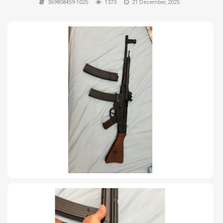
369808459-1025
1373
21 December, 2025
TIRO Y COMPETICIÓN
AIRE COMPRIMIDO
OTRAS ARMAS
ACCESORIOS