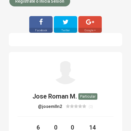
Registrate o Inicia Sesión
Facebook
Twitter
Google +
Jose Roman M.
Particular
@josemlln2
(0)
6
0
0
14