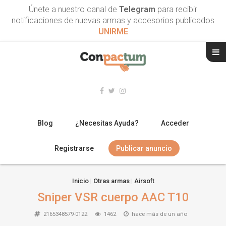
Únete a nuestro canal de
Telegram
para recibir
notificaciones de nuevas armas y accesorios publicados
UNIRME
Blog
¿Necesitas Ayuda?
Acceder
Registrarse
Publicar anuncio
RIFLES
Inicio
Otras armas
Airsoft
Sniper VSR cuerpo AAC T10
ESCOPETAS
2165348579-0122
1462
hace más de un año
ARMAS CORTAS