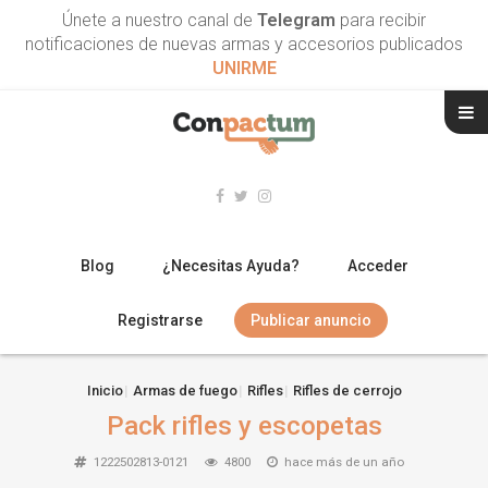
Únete a nuestro canal de
Telegram
para recibir
notificaciones de nuevas armas y accesorios publicados
UNIRME
Blog
¿Necesitas Ayuda?
Acceder
Registrarse
Publicar anuncio
RIFLES
Inicio
Armas de fuego
Rifles
Rifles de cerrojo
Pack rifles y escopetas
ESCOPETAS
1222502813-0121
4800
hace más de un año
ARMAS CORTAS