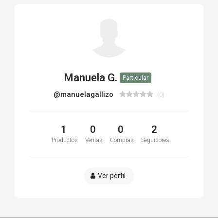
Manuela G.
Particular
@manuelagallizo
(0)
1
0
0
2
Productos
Ventas
Compras
Seguidores
Ver perfil