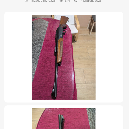
1822670587-0326
349
14 March, 2026
TIRO Y COMPETICIÓN
AIRE COMPRIMIDO
OTRAS ARMAS
ACCESORIOS