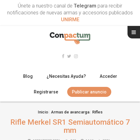
Únete a nuestro canal de
Telegram
para recibir
notificaciones de nuevas armas y accesorios publicados
UNIRME
Blog
¿Necesitas Ayuda?
Acceder
Registrarse
Publicar anuncio
RIFLES
Inicio
Armas de avancarga
Rifles
Rifle Merkel SR1 Semiautomático 7
ESCOPETAS
mm
ARMAS CORTAS