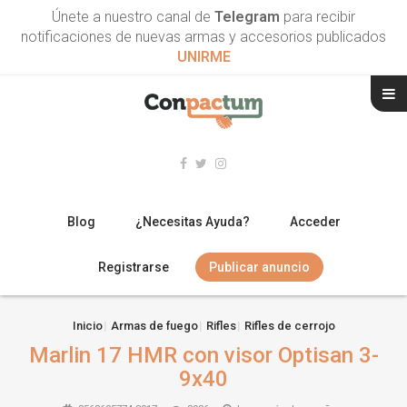
Únete a nuestro canal de
Telegram
para recibir
notificaciones de nuevas armas y accesorios publicados
UNIRME
Blog
¿Necesitas Ayuda?
Acceder
Registrarse
Publicar anuncio
RIFLES
Inicio
Armas de fuego
Rifles
Rifles de cerrojo
Marlin 17 HMR con visor Optisan 3-
ESCOPETAS
9x40
ARMAS CORTAS