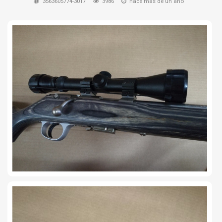
3563605774-3017
3986
hace más de un año
TIRO Y COMPETICIÓN
AIRE COMPRIMIDO
OTRAS ARMAS
ACCESORIOS