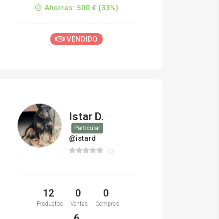
Ahorras:
500 € (33%)
VENDIDO
Istar D.
Particular
@istard
(0)
12
0
0
Productos
Ventas
Compras
6