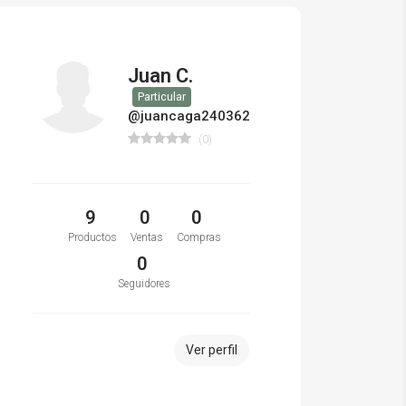
Juan C.
Particular
@juancaga240362
(0)
9
0
0
Productos
Ventas
Compras
0
Seguidores
Ver perfil