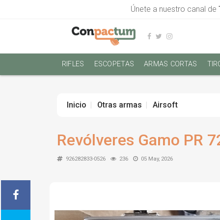
Únete a nuestro canal de
RIFLES
ESCOPETAS
ARMAS CORTAS
TIR
Inicio
Otras armas
Airsoft
Revólveres Gamo PR 7
926282833-0526
236
05 May, 2026