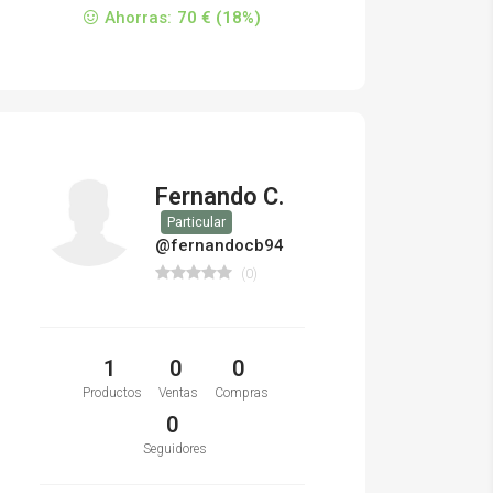
Ahorras:
70 € (18%)
Fernando C.
Particular
@fernandocb94
(0)
1
0
0
Productos
Ventas
Compras
0
Seguidores