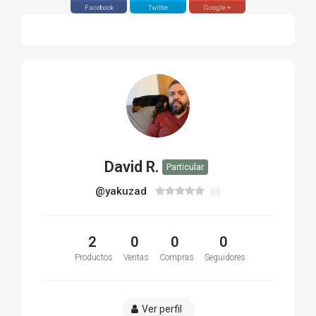
Facebook
Twitter
Google +
David R.
Particular
@yakuzad
(0)
2
0
0
0
Productos
Ventas
Compras
Seguidores
Ver perfil