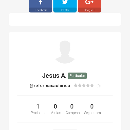
Facebook
Twitter
Google +
Jesus A.
Particular
@reformasachirica
(0)
1
0
0
0
Productos
Ventas
Compras
Seguidores