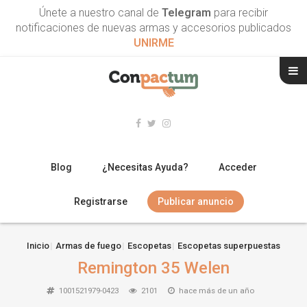
Únete a nuestro canal de
Telegram
para recibir
notificaciones de nuevas armas y accesorios publicados
UNIRME
Blog
¿Necesitas Ayuda?
Acceder
Registrarse
Publicar anuncio
RIFLES
Inicio
Armas de fuego
Escopetas
Escopetas superpuestas
Remington 35 Welen
ESCOPETAS
1001521979-0423
2101
hace más de un año
ARMAS CORTAS