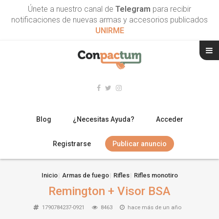
Únete a nuestro canal de
Telegram
para recibir
notificaciones de nuevas armas y accesorios publicados
UNIRME
Blog
¿Necesitas Ayuda?
Acceder
Registrarse
Publicar anuncio
RIFLES
Inicio
Armas de fuego
Rifles
Rifles monotiro
Remington + Visor BSA
ESCOPETAS
1790784237-0921
8463
hace más de un año
ARMAS CORTAS