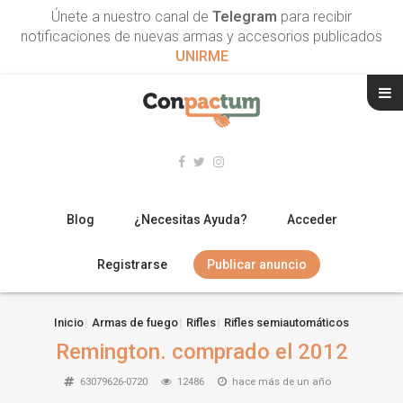
Únete a nuestro canal de
Telegram
para recibir
notificaciones de nuevas armas y accesorios publicados
UNIRME
Blog
¿Necesitas Ayuda?
Acceder
Registrarse
Publicar anuncio
RIFLES
Inicio
Armas de fuego
Rifles
Rifles semiautomáticos
Remington. comprado el 2012
ESCOPETAS
63079626-0720
12486
hace más de un año
ARMAS CORTAS