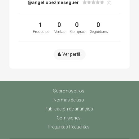
@angellopezmeseguer
(0)
1
0
0
0
Productos
Ventas
Compras
Seguidores
Ver perfil
Sobre nosotros
Normas de uso
Publicación de anuncios
Comisiones
Preguntas frecuentes