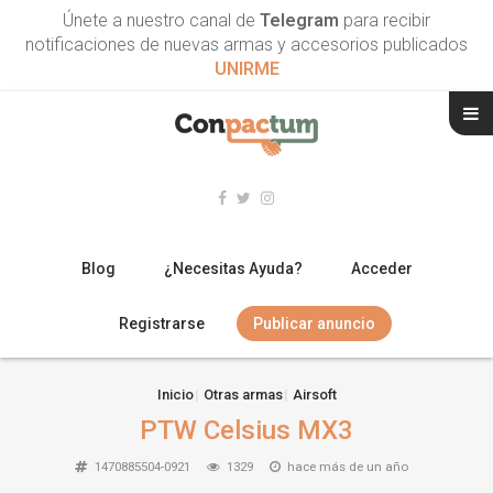
Únete a nuestro canal de
Telegram
para recibir
notificaciones de nuevas armas y accesorios publicados
UNIRME
Blog
¿Necesitas Ayuda?
Acceder
Registrarse
Publicar anuncio
RIFLES
Inicio
Otras armas
Airsoft
PTW Celsius MX3
ESCOPETAS
1470885504-0921
1329
hace más de un año
ARMAS CORTAS