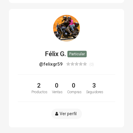
Félix G.
Particular
@felixgr59
(0)
2
0
0
3
Productos
Ventas
Compras
Seguidores
Ver perfil