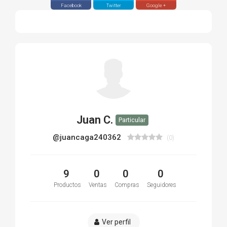
Facebook
Twitter
Google +
Juan C.
Particular
@juancaga240362
(0)
9
0
0
0
Productos
Ventas
Compras
Seguidores
Ver perfil