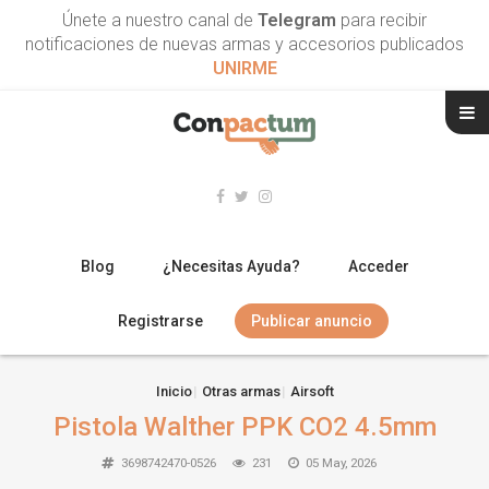
Únete a nuestro canal de
Telegram
para recibir
notificaciones de nuevas armas y accesorios publicados
UNIRME
Blog
¿Necesitas Ayuda?
Acceder
Registrarse
Publicar anuncio
RIFLES
Inicio
Otras armas
Airsoft
Pistola Walther PPK CO2 4.5mm
ESCOPETAS
3698742470-0526
231
05 May, 2026
ARMAS CORTAS