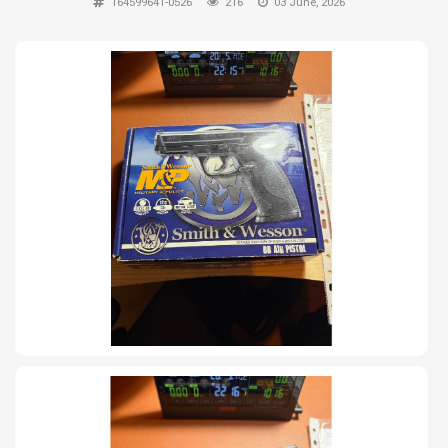
164599641-0526
216
03 June, 2026
TIRO Y COMPETICIÓN
AIRE COMPRIMIDO
OTRAS ARMAS
ACCESORIOS