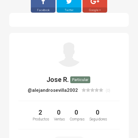
Facebook
Twitter
Google +
Jose R.
Particular
@alejandrosevilla2002
(0)
2
0
0
0
Productos
Ventas
Compras
Seguidores