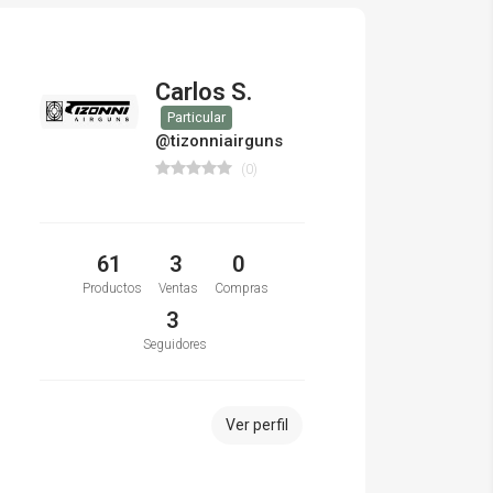
Carlos S.
Particular
@tizonniairguns
(0)
61
3
0
Productos
Ventas
Compras
3
Seguidores
Ver perfil