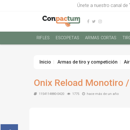
Únete a nuestro canal de
RIFLES
ESCOPETAS
ARMAS CORTAS
TIR
Inicio
Armas de tiro y competición
Ai
Onix Reload Monotiro /
1154114880-0420
1775
hace más de un año