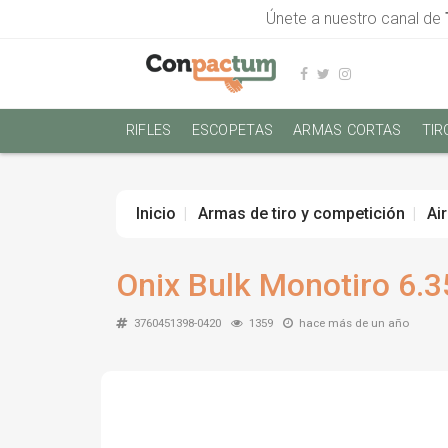
Únete a nuestro canal de
RIFLES
ESCOPETAS
ARMAS CORTAS
TIR
Inicio
Armas de tiro y competición
Ai
Onix Bulk Monotiro 6.
3760451398-0420
1359
hace más de un año