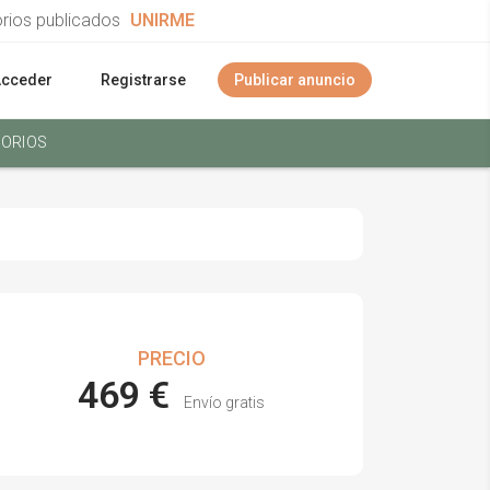
orios publicados
UNIRME
Acceder
Registrarse
Publicar anuncio
ORIOS
PRECIO
469 €
Envío gratis