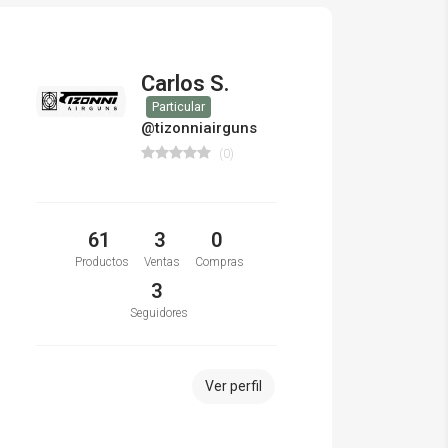
Carlos S.
Particular
@tizonniairguns
(0)
61
3
0
Productos
Ventas
Compras
3
Seguidores
Ver perfil