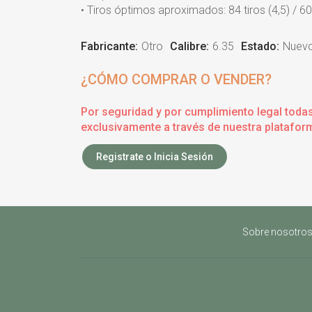
• Tiros óptimos aproximados: 84 tiros (4,5) / 60 t
Fabricante:
Otro
Calibre:
6.35
Estado:
Nuev
¿CÓMO COMPRAR O VENDER?
Por seguridad y por cumplimiento legal toda
exclusivamente a través de nuestra plataform
Registrate o Inicia Sesión
Sobre nosotro