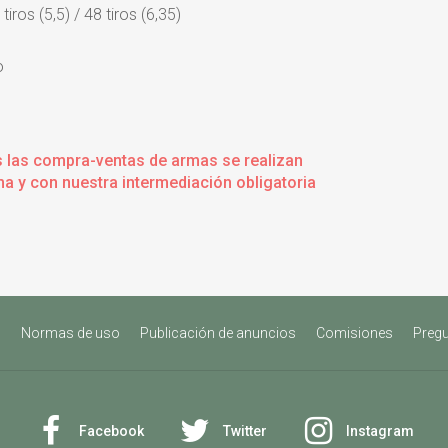
iros (5,5) / 48 tiros (6,35)
o
s las compra-ventas de armas se realizan
a y con nuestra intermediación obligatoria
s
Normas de uso
Publicación de anuncios
Comisiones
Pregu
Facebook
Twitter
Instagram