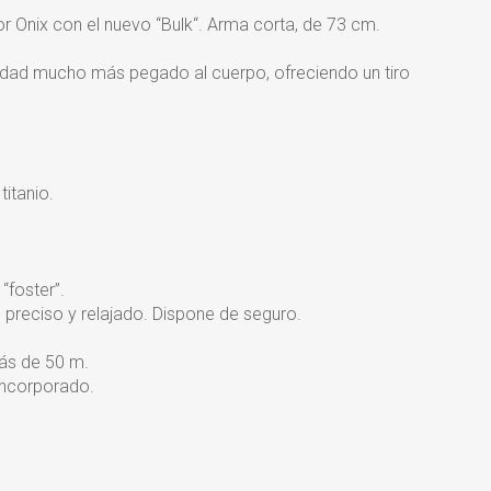
r Onix con el nuevo “Bulk“. Arma corta, de 73 cm.
vedad mucho más pegado al cuerpo, ofreciendo un tiro
itanio.
“foster”.
 preciso y relajado. Dispone de seguro.
ás de 50 m.
incorporado.