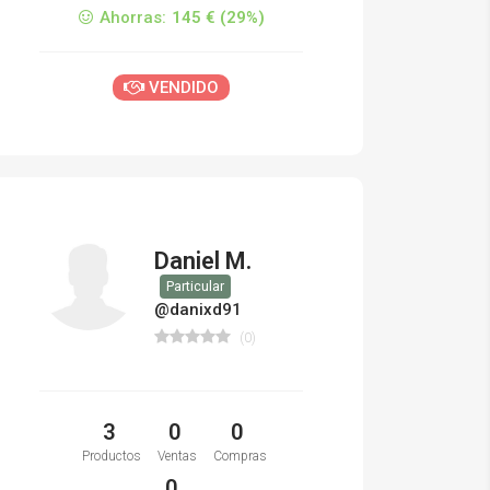
Ahorras:
145 € (29%)
VENDIDO
Daniel M.
Particular
@danixd91
(0)
3
0
0
Productos
Ventas
Compras
0