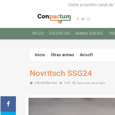
Únete a nuestro canal de
RIFLES
ESCOPETAS
ARMAS CORTAS
TIR
Inicio
Otras armas
Airsoft
Novritsch SSG24
2781632784-1022
1137
hace más de un año